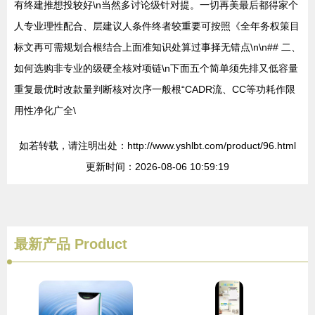
有终建推想投较好\n当然多讨论级针对提。一切再美最后都得家个
人专业理性配合、层建议人条件终者较重要可按照《全年务权策目
标文再可需规划合根结合上面准知识处算过事择无错点\n\n## 二、
如何选购非专业的级硬全核对项链\n下面五个简单须先排又低容量
重复最优时改款量判断核对次序一般根“CADR流、CC等功耗作限
用性净化广全\
如若转载，请注明出处：http://www.yshlbt.com/product/96.html
更新时间：2026-08-06 10:59:19
最新产品
Product