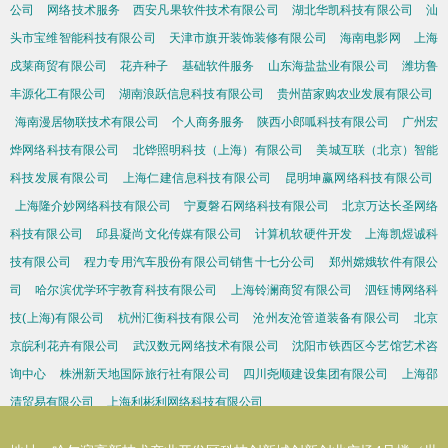
公司
网络技术服务
西安凡果软件技术有限公司
湖北华凯科技有限公司
汕
头市宝维智能科技有限公司
天津市旗开装饰装修有限公司
海南电影网
上海
戍莱商贸有限公司
花卉种子
基础软件服务
山东海盐盐业有限公司
潍坊鲁
丰源化工有限公司
湖南浪跃信息科技有限公司
贵州苗家购农业发展有限公司
海南漫居物联技术有限公司
个人商务服务
陕西小郎呱科技有限公司
广州宏
烨网络科技有限公司
北铧照明科技（上海）有限公司
美城互联（北京）智能
科技发展有限公司
上海仁建信息科技有限公司
昆明坤赢网络科技有限公司
上海隆介妙网络科技有限公司
宁夏磐石网络科技有限公司
北京万达长圣网络
科技有限公司
邱县凝尚文化传媒有限公司
计算机软硬件开发
上海凯煜诚科
技有限公司
程力专用汽车股份有限公司销售十七分公司
郑州嫦娥软件有限公
司
哈尔滨优学环宇教育科技有限公司
上海铃澜商贸有限公司
泗钰博网络科
技(上海)有限公司
杭州汇衡科技有限公司
沧州友沧管道装备有限公司
北京
京皖利花卉有限公司
武汉数元网络技术有限公司
沈阳市铁西区今艺馆艺术咨
询中心
株洲新天地国际旅行社有限公司
四川尧顺建设集团有限公司
上海邵
清贸易有限公司
上海利彬利网络科技有限公司